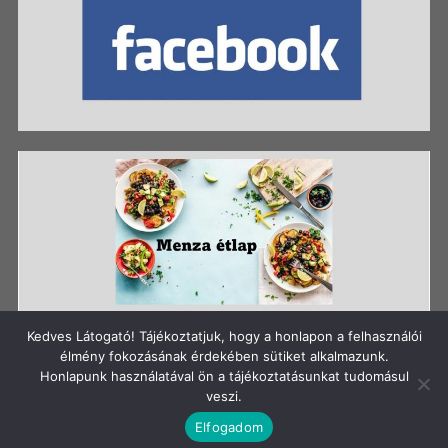
Kedves Látogató! Tájékoztatjuk, hogy a honlapon a felhasználói
élmény fokozásának érdekében sütiket alkalmazunk.
Honlapunk használatával ön a tájékoztatásunkat tudomásul
Szerzői jog: Szigetszentmiklósi Batthyány Kázmér
veszi.
Gimnázium
Elfogadom