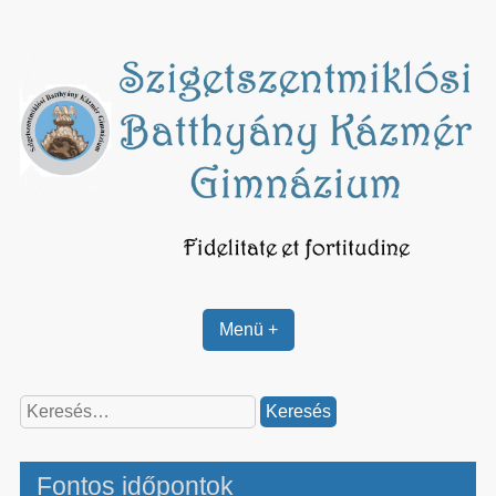
Skip
to
content
Menü +
Keresés:
Fontos időpontok