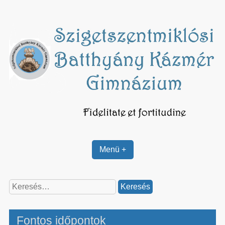
Skip
to
content
Menü +
Keresés:
Fontos időpontok