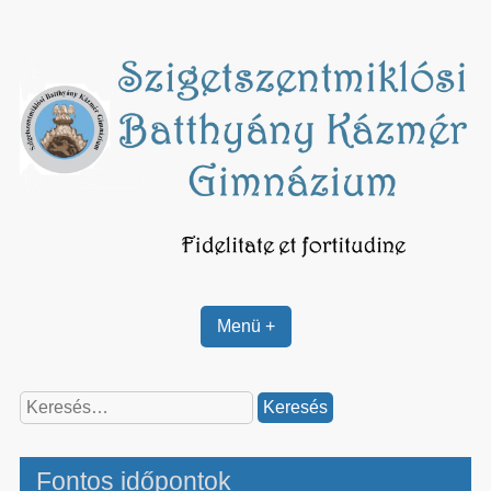
Skip
to
content
Menü +
Keresés:
Fontos időpontok