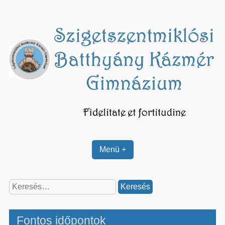
Skip
to
content
Menü +
Keresés:
Fontos időpontok