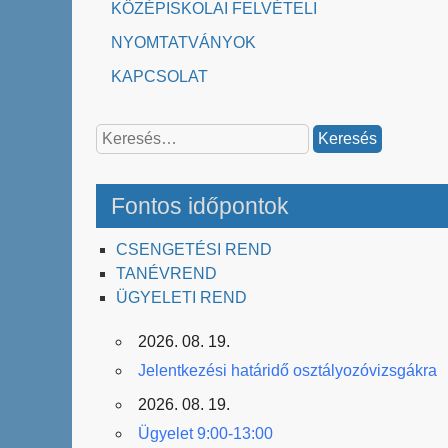
KÖZÉPISKOLAI FELVÉTELI
NYOMTATVÁNYOK
KAPCSOLAT
Keresés:
Fontos időpontok
CSENGETÉSI REND
TANÉVREND
ÜGYELETI REND
2026. 08. 19.
Jelentkezési határidő osztályozóvizsgákra
2026. 08. 19.
Ügyelet 9:00-13:00