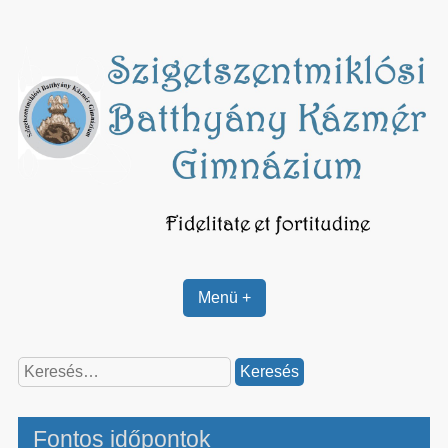
Skip
to
content
Menü +
Keresés:
Fontos időpontok