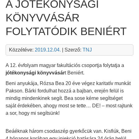
A JÓTÉKONYSÁGI
KÖNYVVÁSÁR
FOLYTATÓDIK BENIÉRT
Közzétéve:
2019.12.04.
| Szerző:
TNJ
A 12. évfolyam magyar fakultációs csoportja folytatja a
jótékonysági könyvvásár
t Beniért.
Beni anyukája, Rózsa Bea 20 éve végez karitatív munkát
Pakson. Bárki fordulhat hozzá a bajban, erején felül is
mindig mindenkinek segít. Bea sose kérne segítséget
saját érdekében, ahogy most se tette… DE! – most rajtunk
a sor, hogy mi segítsünk!
Beáéknak három csodaszép gyerkőcük van. Kisfiúk, Beni
4 hónapos korában egy injekció hatására 24 órán belül