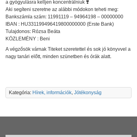
a gyógyulásra kelljen koncentrálniuk ❣️
Aki segíteni szeretne az alábbi módokon teheti meg:
Bankszámla szám: 11991119 – 94964198 – 00000000
IBAN : HU331199496419800000000 (Erste Bank)
Tulajdonos: Rózsa Beáta
KÖZLEMÉNY : Beni
A végzősök várnak Titeket szeretettel és sok jó könyvvel a
nagy tanári előtt, minden szünetben és órák alatt.
Kategória:
Hírek, információk
,
Jótékonyság