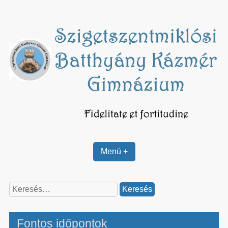
Skip
to
content
Menü +
Keresés:
Fontos időpontok