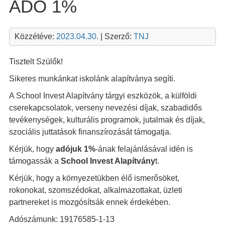
ADÓ 1%
Közzétéve:
2023.04.30.
| Szerző:
TNJ
Tisztelt Szülők!
Sikeres munkánkat iskolánk alapítványa segíti.
A School Invest Alapítvány tárgyi eszközök, a külföldi
cserekapcsolatok, verseny nevezési díjak, szabadidős
tevékenységek, kulturális programok, jutalmak és díjak,
szociális juttatások finanszírozását támogatja.
Kérjük, hogy
adójuk 1%
-ának felajánlásával idén is
támogassák a
School Invest Alapítvány
t.
Kérjük, hogy a környezetükben élő ismerősöket,
rokonokat, szomszédokat, alkalmazottakat, üzleti
partnereket is mozgósítsák ennek érdekében.
Adószámunk: 19176585-1-13