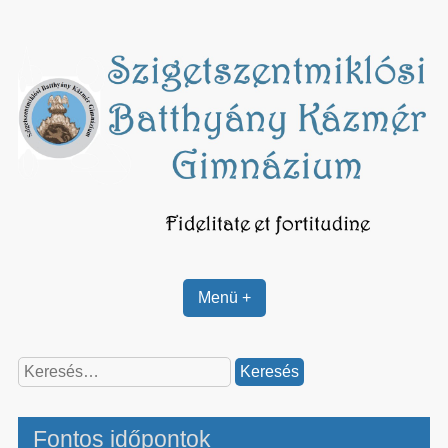
Skip
to
content
Menü +
Keresés:
Fontos időpontok