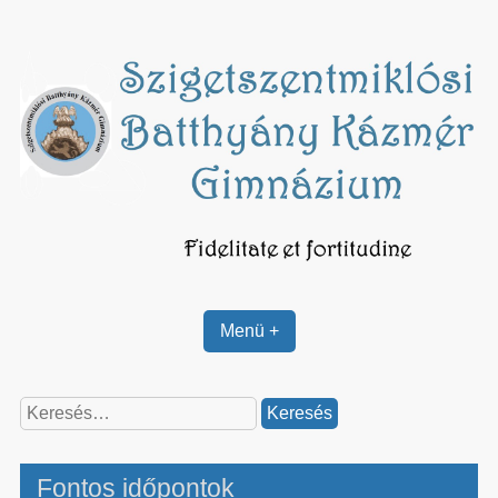
Skip
to
content
Menü +
Keresés:
Fontos időpontok