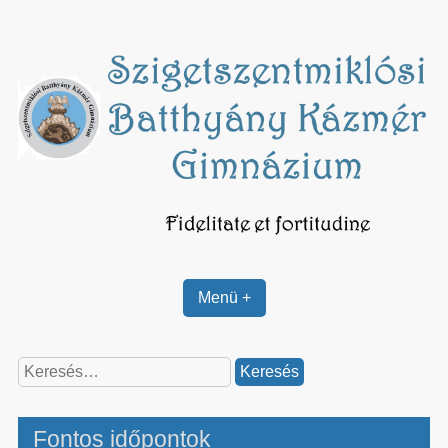
Skip
to
content
Menü +
Keresés:
Fontos időpontok