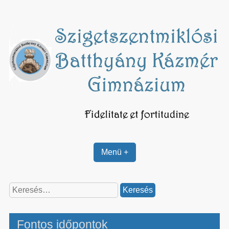
Skip
to
content
Menü +
Keresés:
Fontos időpontok