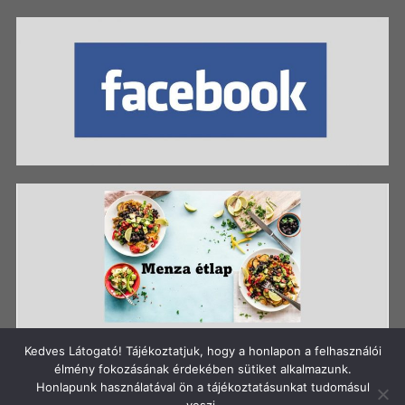
Kedves Látogató! Tájékoztatjuk, hogy a honlapon a felhasználói
élmény fokozásának érdekében sütiket alkalmazunk.
Honlapunk használatával ön a tájékoztatásunkat tudomásul
Szerzői jog: Szigetszentmiklósi Batthyány Kázmér