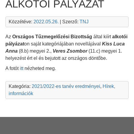
ALKOTÓI PÁLYÁZAT
Közzétéve:
2022.05.26.
| Szerző:
TNJ
Az
Országos Tűzmegelőzési Bizottság
által kiírt
alkotói
pályázat
on saját kategóriájában novellájával
Kiss Luca
Anna
(8.b) megyei 2.,
Veres Zsombor
(11.c) megyei 1.
helyezést ért el és bejutott az országos döntőbe.
A fotót
itt
nézheted meg.
Kategória:
2021/2022-es tanév eredményei
,
Hírek,
információk