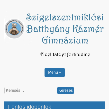
Skip
to
content
Menü +
Keresés:
Fontos időpontok