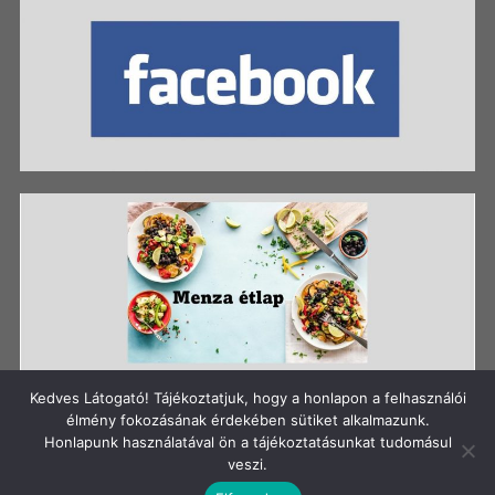
Kedves Látogató! Tájékoztatjuk, hogy a honlapon a felhasználói
élmény fokozásának érdekében sütiket alkalmazunk.
Honlapunk használatával ön a tájékoztatásunkat tudomásul
Szerzői jog: Szigetszentmiklósi Batthyány Kázmér
veszi.
Gimnázium