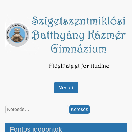
Skip
to
content
Menü +
Keresés:
Fontos időpontok