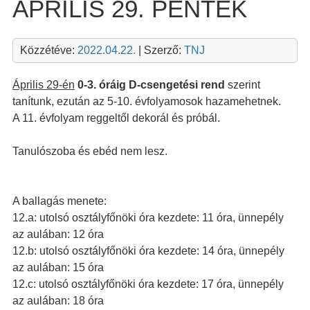
ÁPRILIS 29. PÉNTEK
Közzétéve:
2022.04.22.
| Szerző:
TNJ
Április 29-én
0-3. óráig D-csengetési rend
szerint
tanítunk, ezután az 5-10. évfolyamosok hazamehetnek.
A 11. évfolyam reggeltől dekorál és próbál.
Tanulószoba és ebéd nem lesz.
A ballagás menete:
12.a: utolsó osztályfőnöki óra kezdete: 11 óra, ünnepély
az aulában: 12 óra
12.b: utolsó osztályfőnöki óra kezdete: 14 óra, ünnepély
az aulában: 15 óra
12.c: utolsó osztályfőnöki óra kezdete: 17 óra, ünnepély
az aulában: 18 óra