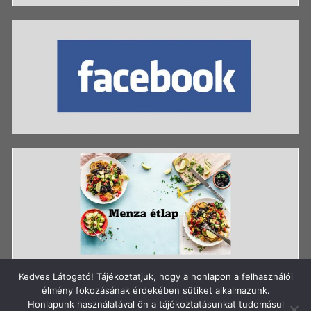
Kedves Látogató! Tájékoztatjuk, hogy a honlapon a felhasználói
élmény fokozásának érdekében sütiket alkalmazunk.
Honlapunk használatával ön a tájékoztatásunkat tudomásul
Szerzői jog: Szigetszentmiklósi Batthyány Kázmér