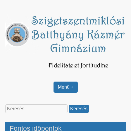
Skip
to
content
Menü +
Keresés:
Fontos időpontok