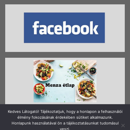
Kedves Látogató! Tájékoztatjuk, hogy a honlapon a felhasználói
élmény fokozásának érdekében sütiket alkalmazunk.
Honlapunk használatával ön a tájékoztatásunkat tudomásul
Szerzői jog: Szigetszentmiklósi Batthyány Kázmér
veszi.