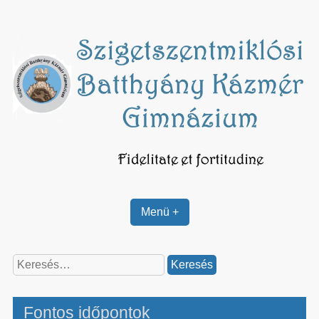
Skip
to
content
Menü +
Keresés:
Fontos időpontok