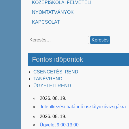
KÖZÉPISKOLAI FELVÉTELI
NYOMTATVÁNYOK
KAPCSOLAT
Keresés:
Fontos időpontok
CSENGETÉSI REND
TANÉVREND
ÜGYELETI REND
2026. 08. 19.
Jelentkezési határidő osztályozóvizsgákra
2026. 08. 19.
Ügyelet 9:00-13:00