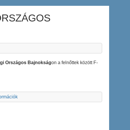
ORSZÁGOS
gi Országos Bajnokság
on a felnőttek között F-
formációk