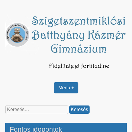
Skip
to
content
Menü +
Keresés:
Fontos időpontok