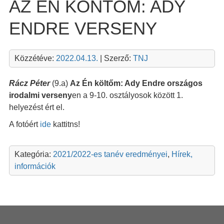
AZ ÉN KÖNTŐM: ADY
ENDRE VERSENY
Közzétéve:
2022.04.13.
| Szerző:
TNJ
Rácz Péter
(9.a)
Az Én költőm: Ady Endre országos
irodalmi verseny
en a 9-10. osztályosok között 1.
helyezést ért el.
A fotóért
ide
kattitns!
Kategória:
2021/2022-es tanév eredményei
,
Hírek,
információk