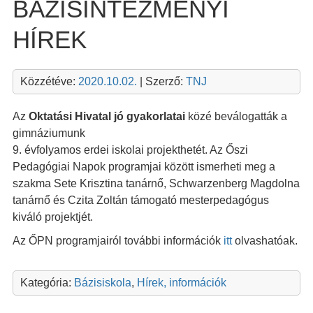
BÁZISINTÉZMÉNYI
HÍREK
Közzétéve:
2020.10.02.
| Szerző:
TNJ
Az
Oktatási Hivatal jó
gyakorlatai
közé beválogatták a
gimnáziumunk
9. évfolyamos erdei iskolai projekthetét. Az Őszi
Pedagógiai Napok programjai között ismerheti meg a
szakma Sete Krisztina tanárnő, Schwarzenberg Magdolna
tanárnő és Czita Zoltán támogató mesterpedagógus
kiváló projektjét.
Az ŐPN programjairól további információk
itt
olvashatóak.
Kategória:
Bázisiskola
,
Hírek, információk