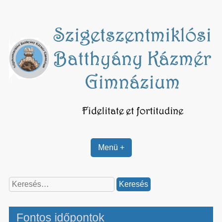
Skip
to
content
Menü +
Keresés:
Fontos időpontok