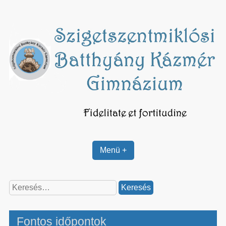
Skip
to
content
Menü +
Keresés:
Fontos időpontok