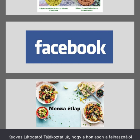
Kedves Látogató! Tájékoztatjuk, hogy a honlapon a felhasználói