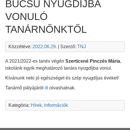
BÚCSÚ NYUGDÍJBA
VONULÓ
TANÁRNŐNKTŐL
Közzétéve:
2022.06.29.
| Szerző:
TNJ
A 2021/2022-es tanév végén
Szerticsné Pinczés Mária
,
iskolánk egyik meghatározó tanára nyugdíjba vonul.
Kívánunk neki jó egészséget és szép nyugdíjas éveket!
Tanárnő pályájáról
itt
olvashatnak.
Kategória:
Hírek, információk