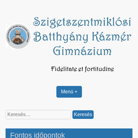
Skip
to
content
Menü +
Keresés:
Fontos időpontok