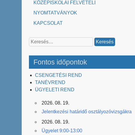
KÖZÉPISKOLAI FELVÉTELI
NYOMTATVÁNYOK
KAPCSOLAT
Keresés:
Fontos időpontok
CSENGETÉSI REND
TANÉVREND
ÜGYELETI REND
2026. 08. 19.
Jelentkezési határidő osztályozóvizsgákra
2026. 08. 19.
Ügyelet 9:00-13:00