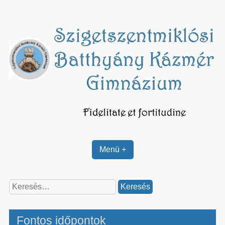
Skip
to
content
Menü +
Keresés:
Fontos időpontok