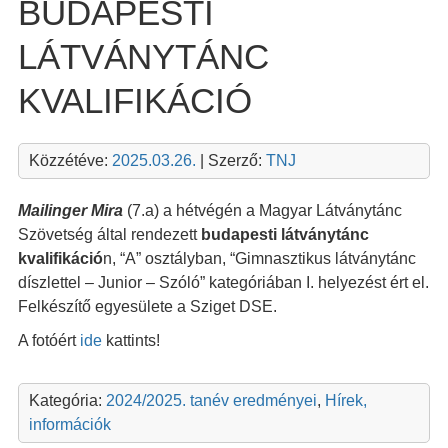
BUDAPESTI
LÁTVÁNYTÁNC
KVALIFIKÁCIÓ
Közzétéve:
2025.03.26.
| Szerző:
TNJ
Mailinger Mira
(7.a) a hétvégén a Magyar Látványtánc
Szövetség által rendezett
budapesti látványtánc
kvalifikáció
n, “A” osztályban, “Gimnasztikus látványtánc
díszlettel – Junior – Szóló” kategóriában I. helyezést ért el.
Felkészítő egyesülete a Sziget DSE.
A fotóért
ide
kattints!
Kategória:
2024/2025. tanév eredményei
,
Hírek,
információk