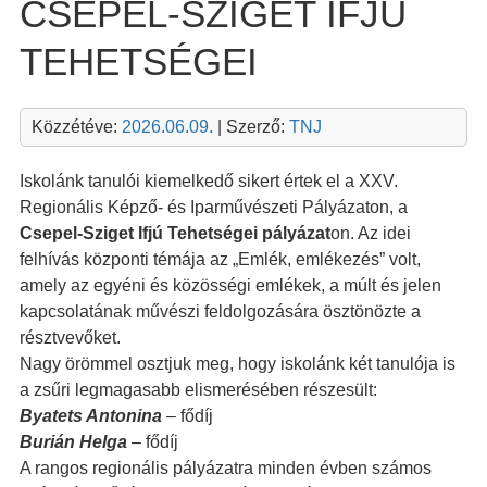
CSEPEL-SZIGET IFJÚ
TEHETSÉGEI
Közzétéve:
2026.06.09.
| Szerző:
TNJ
Iskolánk tanulói kiemelkedő sikert értek el a XXV.
Regionális Képző- és Iparművészeti Pályázaton, a
Csepel-Sziget Ifjú Tehetségei pályázat
on. Az idei
felhívás központi témája az „Emlék, emlékezés” volt,
amely az egyéni és közösségi emlékek, a múlt és jelen
kapcsolatának művészi feldolgozására ösztönözte a
résztvevőket.
Nagy örömmel osztjuk meg, hogy iskolánk két tanulója is
a zsűri legmagasabb elismerésében részesült:
Byatets Antonina
– fődíj
Burián Helga
– fődíj
A rangos regionális pályázatra minden évben számos