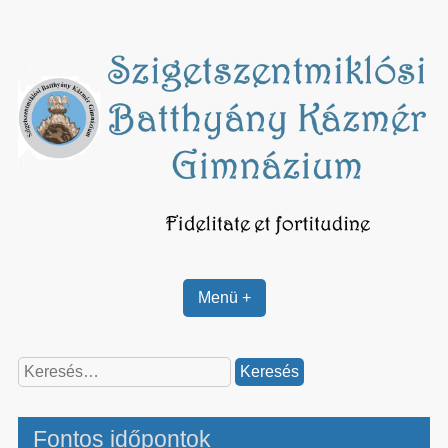
Skip
to
content
Menü +
Keresés:
Fontos időpontok