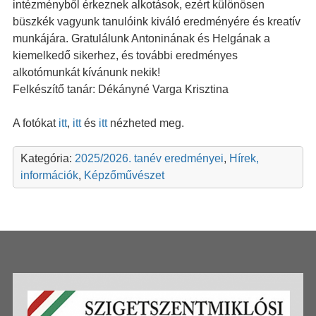
intézményből érkeznek alkotások, ezért különösen
büszkék vagyunk tanulóink kiváló eredményére és kreatív
munkájára. Gratulálunk Antoninának és Helgának a
kiemelkedő sikerhez, és további eredményes
alkotómunkát kívánunk nekik!
Felkészítő tanár: Dékányné Varga Krisztina
A fotókat
itt
,
itt
és
itt
nézheted meg.
Kategória:
2025/2026. tanév eredményei
,
Hírek,
információk
,
Képzőművészet