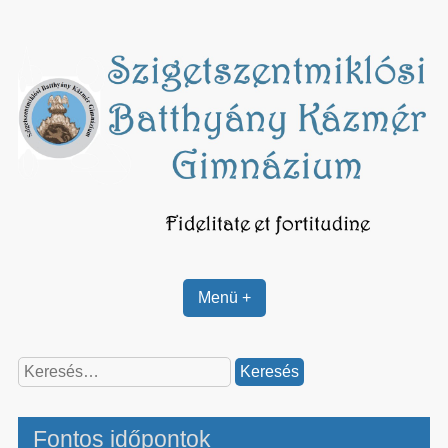
Skip
to
content
Menü +
Keresés:
Fontos időpontok