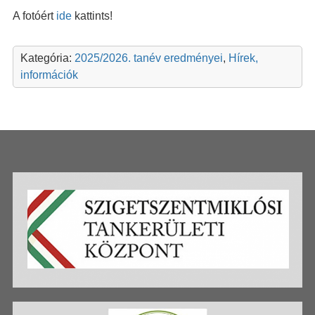
A fotóért
ide
kattints!
Kategória:
2025/2026. tanév eredményei
,
Hírek,
információk