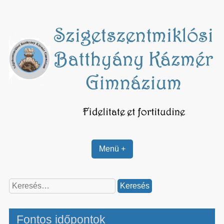
Skip
to
content
Menü +
Keresés:
Fontos időpontok