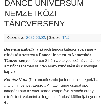
DANCE UNIVERSUM
NEMZETKÖZI
TÁNCVERSENY
Közzétéve:
2026.03.02.
| Szerző:
TNJ
Berencsi Izabella
(7.a) profi táncos kategóriában arany
minősítést szerzett a
Dance Universum Nemzetközi
Táncverseny
en február 28-án Up to you számával. Junior
amatőr csapatban szintén arany minősítést és különdíjat
kaptak.
Kertész Nóra
(7.a) amatőr szóló junior open kategóriában
arany minősítést szerzett. Amatőr junior csapat open
kategóriában az After school csapatával szintén arany
minősítést, valamint a “legjobb előadás” különdíját nyerték
el.