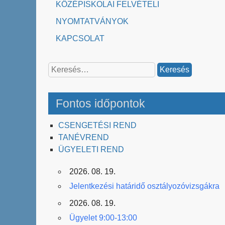
KÖZÉPISKOLAI FELVÉTELI
NYOMTATVÁNYOK
KAPCSOLAT
Keresés:
Fontos időpontok
CSENGETÉSI REND
TANÉVREND
ÜGYELETI REND
2026. 08. 19.
Jelentkezési határidő osztályozóvizsgákra
2026. 08. 19.
Ügyelet 9:00-13:00