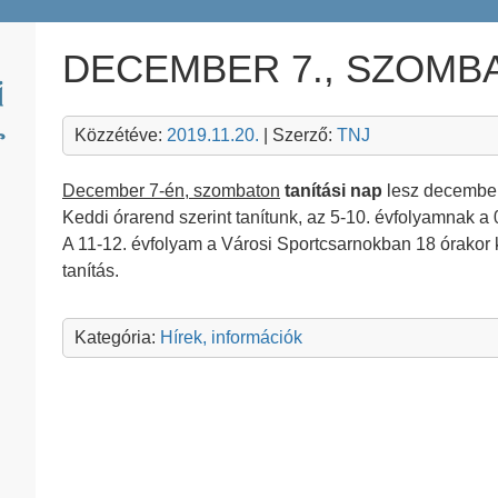
DECEMBER 7., SZOMB
Közzétéve:
2019.11.20.
| Szerző:
TNJ
December 7-én, szombaton
tanítási nap
lesz december 
Keddi órarend szerint tanítunk, az 5-10. évfolyamnak a
A 11-12. évfolyam a Városi Sportcsarnokban 18 órakor 
tanítás.
Kategória:
Hírek, információk