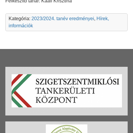
Felkészítő tanár: Kaáli Krisztina
Kategória:
2023/2024. tanév eredményei
,
Hírek,
információk