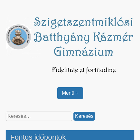
Skip
to
content
Menü +
Keresés:
Fontos időpontok