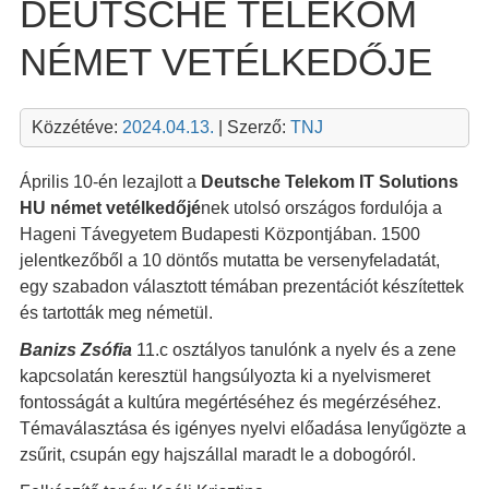
DEUTSCHE TELEKOM
NÉMET VETÉLKEDŐJE
Közzétéve:
2024.04.13.
| Szerző:
TNJ
Április 10-én lezajlott a
Deutsche Telekom IT Solutions
HU
német vetélkedőjé
nek utolsó országos fordulója a
Hageni Távegyetem Budapesti Központjában. 1500
jelentkezőből a 10 döntős mutatta be versenyfeladatát,
egy szabadon választott témában prezentációt készítettek
és tartották meg németül.
Banizs Zsófia
11.c osztályos tanulónk a nyelv és a zene
kapcsolatán keresztül hangsúlyozta ki a nyelvismeret
fontosságát a kultúra megértéséhez és megérzéséhez.
Témaválasztása és igényes nyelvi előadása lenyűgözte a
zsűrit, csupán egy hajszállal maradt le a dobogóról.