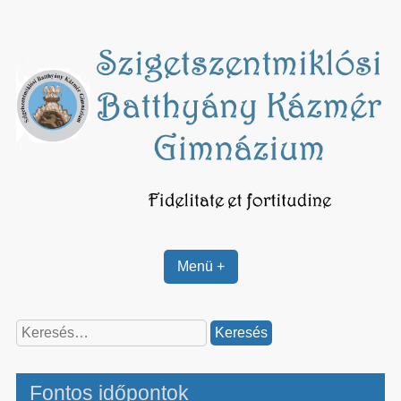
Skip
to
content
Menü +
Keresés:
Fontos időpontok