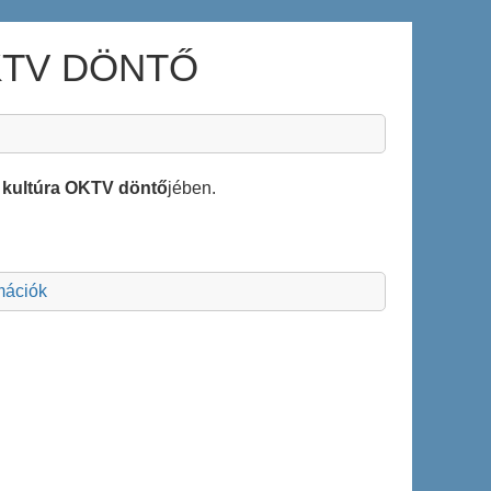
KTV DÖNTŐ
is kultúra OKTV döntő
jében.
rmációk