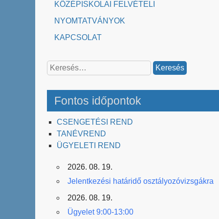
KÖZÉPISKOLAI FELVÉTELI
NYOMTATVÁNYOK
KAPCSOLAT
Keresés:
Fontos időpontok
CSENGETÉSI REND
TANÉVREND
ÜGYELETI REND
2026. 08. 19.
Jelentkezési határidő osztályozóvizsgákra
2026. 08. 19.
Ügyelet 9:00-13:00