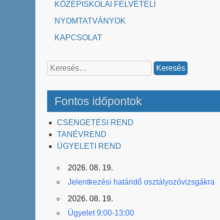
KÖZÉPISKOLAI FELVÉTELI
NYOMTATVÁNYOK
KAPCSOLAT
Keresés:
Fontos időpontok
CSENGETÉSI REND
TANÉVREND
ÜGYELETI REND
2026. 08. 19.
Jelentkezési határidő osztályozóvizsgákra
2026. 08. 19.
Ügyelet 9:00-13:00