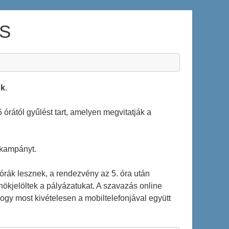
S
nk
.
órától gyűlést tart, amelyen megvitatják a
a kampányt.
 órák lesznek, a rendezvény az 5. óra után
lnökjelöltek a pályázatukat. A szavazás online
hogy most kivételesen a mobiltelefonjával együtt