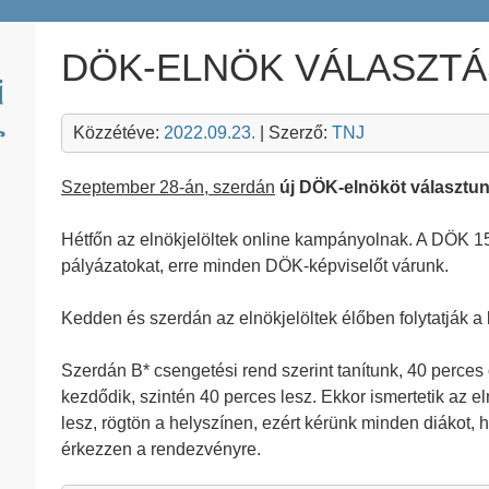
DÖK-ELNÖK VÁLASZTÁ
Közzétéve:
2022.09.23.
| Szerző:
TNJ
Szeptember 28-án, szerdán
új DÖK-elnököt választu
Hétfőn az elnökjelöltek online kampányolnak. A DÖK 15 
pályázatokat, erre minden DÖK-képviselőt várunk.
Kedden és szerdán az elnökjelöltek élőben folytatják 
Szerdán B* csengetési rend szerint tanítunk, 40 perces
kezdődik, szintén 40 perces lesz. Ekkor ismertetik az e
lesz, rögtön a helyszínen, ezért kérünk minden diákot, 
érkezzen a rendezvényre.