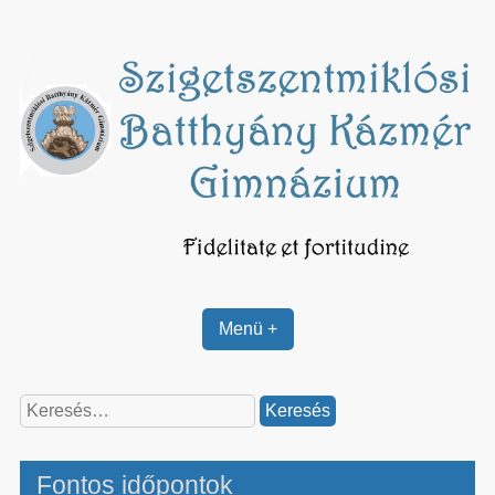
Skip
to
content
Menü +
Keresés:
Fontos időpontok