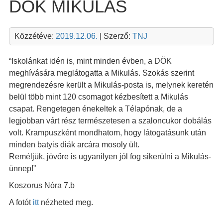
DÖK MIKULÁS
Közzétéve:
2019.12.06.
| Szerző:
TNJ
“Iskolánkat idén is, mint minden évben, a DÖK
meghívására meglátogatta a Mikulás. Szokás szerint
megrendezésre került a Mikulás-posta is, melynek keretén
belül több mint 120 csomagot kézbesített a Mikulás
csapat. Rengetegen énekeltek a Télapónak, de a
legjobban várt rész természetesen a szaloncukor dobálás
volt. Krampuszként mondhatom, hogy látogatásunk után
minden batyis diák arcára mosoly ült.
Reméljük, jövőre is ugyanilyen jól fog sikerülni a Mikulás-
ünnep!”
Koszorus Nóra 7.b
A fotót
itt
nézheted meg.