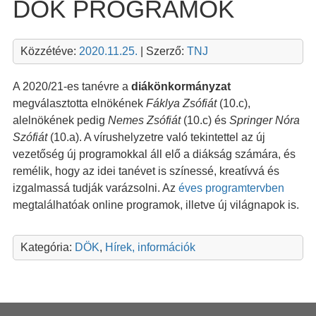
DÖK PROGRAMOK
Közzétéve:
2020.11.25.
| Szerző:
TNJ
A 2020/21-es tanévre a
diákönkormányzat
megválasztotta elnökének
Fáklya Zsófiát
(10.c),
alelnökének pedig
Nemes Zsófiát
(10.c) és
Springer Nóra
Szófiát
(10.a). A vírushelyzetre való tekintettel az új
vezetőség új programokkal áll elő a diákság számára, és
remélik, hogy az idei tanévet is színessé, kreatívvá és
izgalmassá tudják varázsolni. Az
éves programtervben
megtalálhatóak online programok, illetve új világnapok is.
Kategória:
DÖK
,
Hírek, információk