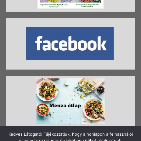
Kedves Látogató! Tájékoztatjuk, hogy a honlapon a felhasználói
élmény fokozásának érdekében sütiket alkalmazunk.