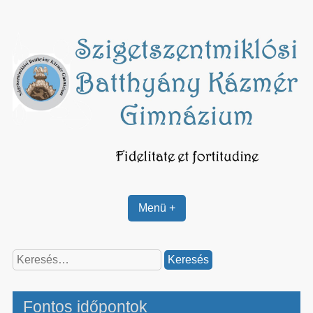
Skip
to
content
Menü +
Keresés:
Fontos időpontok