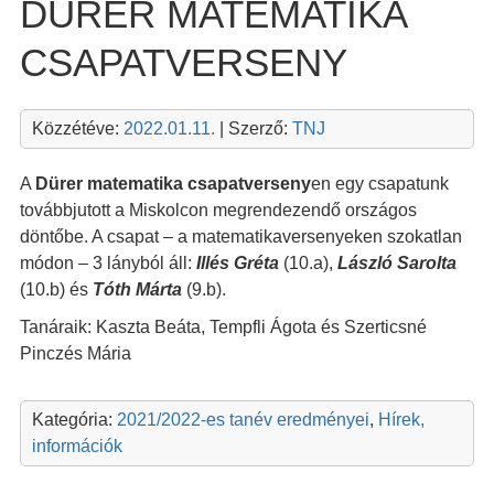
DÜRER MATEMATIKA
CSAPATVERSENY
Közzétéve:
2022.01.11.
| Szerző:
TNJ
A
Dürer matematika csapatverseny
en egy csapatunk
továbbjutott a Miskolcon megrendezendő országos
döntőbe. A csapat – a matematikaversenyeken szokatlan
módon – 3 lányból áll:
Illés Gréta
(10.a),
László Sarolta
(10.b) és
Tóth Márta
(9.b).
Tanáraik: Kaszta Beáta, Tempfli Ágota és Szerticsné
Pinczés Mária
Kategória:
2021/2022-es tanév eredményei
,
Hírek,
információk