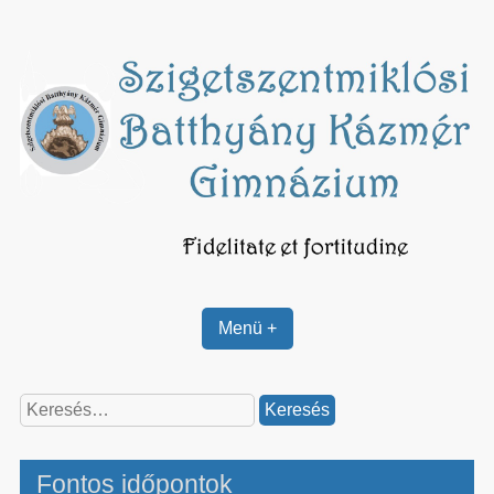
Skip
to
content
Menü +
Keresés:
Fontos időpontok