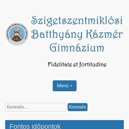
Skip
to
content
Menü +
Keresés:
Fontos időpontok