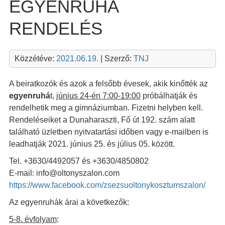
EGYENRUHA
RENDELÉS
Közzétéve:
2021.06.19.
| Szerző:
TNJ
A beiratkozók és azok a felsőbb évesek, akik kinőtték az
egyenruhá
t,
június 24-én 7:00-19:00
próbálhatják és
rendelhetik meg a gimnáziumban. Fizetni helyben kell.
Rendeléseiket a Dunaharaszti, Fő út 192. szám alatt
található üzletben nyitvatartási időben vagy e-mailben is
leadhatják 2021. június 25. és július 05. között.
Tel. +3630/4492057 és +3630/4850802
E-mail: info@oltonyszalon.com
https://www.facebook.com/zsezsuoltonykosztumszalon/
Az egyenruhák árai a következők:
5-8. évfolyam
: