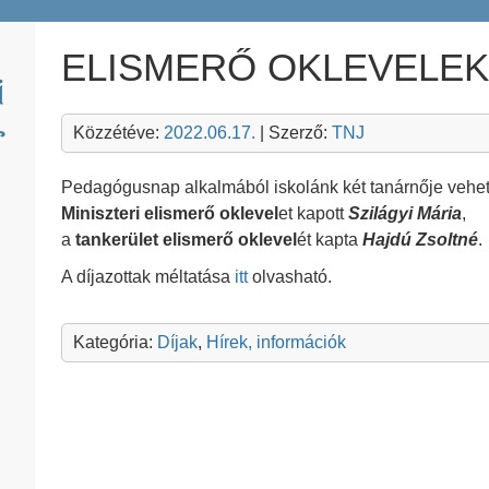
ELISMERŐ OKLEVELEK
Közzétéve:
2022.06.17.
| Szerző:
TNJ
Pedagógusnap alkalmából iskolánk két tanárnője vehetet
Miniszteri elismerő oklevel
et kapott
Szilágyi Mária
,
a
tankerület elismerő oklevel
ét kapta
Hajdú Zsoltné
.
A díjazottak méltatása
itt
olvasható.
Kategória:
Díjak
,
Hírek, információk