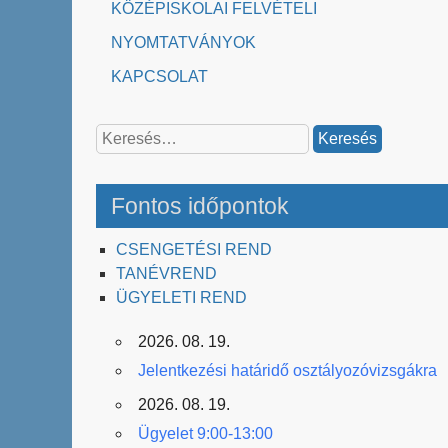
KÖZÉPISKOLAI FELVÉTELI
NYOMTATVÁNYOK
KAPCSOLAT
Keresés:
Fontos időpontok
CSENGETÉSI REND
TANÉVREND
ÜGYELETI REND
2026. 08. 19.
Jelentkezési határidő osztályozóvizsgákra
2026. 08. 19.
Ügyelet 9:00-13:00