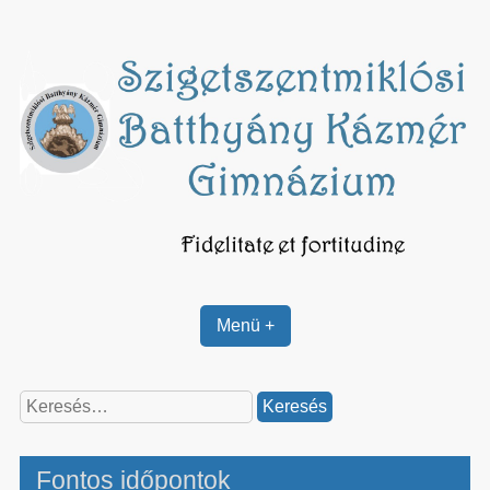
Skip
to
content
Menü +
Keresés:
Fontos időpontok