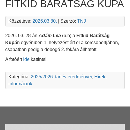
FITKID BARÁTSÁG KUPA
Közzétéve:
2026.03.30.
| Szerző:
TNJ
2026. 03. 28-
án
Ádám Lea
(6.b) a
Fitkid Barátság
Kupá
n egyéniben 1. helyezést ért el a korcsoportjában,
csapatban pedig a dobogó 2. fokára állhatott.
A fotóért
ide
kattints!
Kategória:
2025/2026. tanév eredményei
,
Hírek,
információk