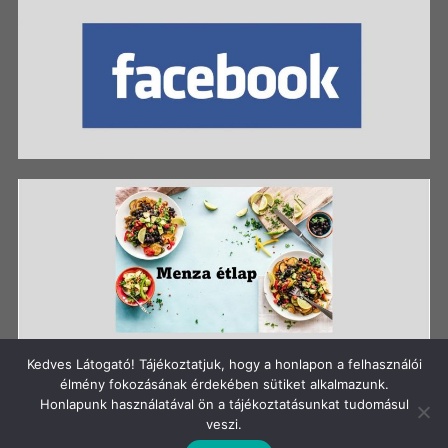
Kedves Látogató! Tájékoztatjuk, hogy a honlapon a felhasználói
élmény fokozásának érdekében sütiket alkalmazunk.
Honlapunk használatával ön a tájékoztatásunkat tudomásul
Szerzői jog: Szigetszentmiklósi Batthyány Kázmér
veszi.
Gimnázium