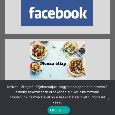
Kedves Látogató! Tájékoztatjuk, hogy a honlapon a felhasználói
élmény fokozásának érdekében sütiket alkalmazunk.
Honlapunk használatával ön a tájékoztatásunkat tudomásul
Szerzői jog: Szigetszentmiklósi Batthyány Kázmér
veszi.
Gimnázium
Elfogadom