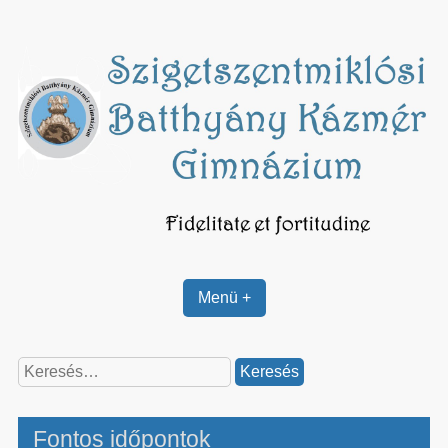
Skip
to
content
Menü +
Keresés:
Fontos időpontok