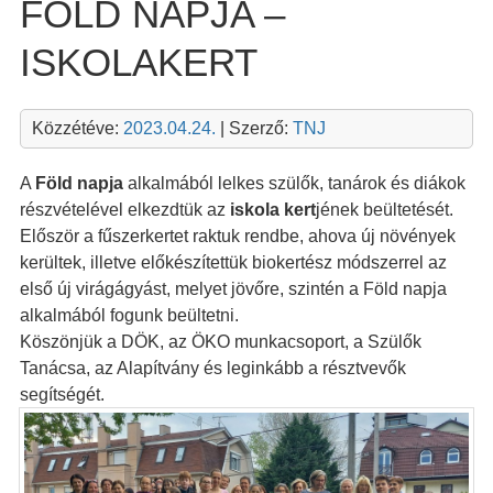
FÖLD NAPJA –
ISKOLAKERT
Közzétéve:
2023.04.24.
| Szerző:
TNJ
A
Föld napja
alkalmából lelkes szülők, tanárok és diákok
részvételével elkezdtük az
iskola kert
jének beültetését.
Először a fűszerkertet raktuk rendbe, ahova új növények
kerültek, illetve előkészítettük biokertész módszerrel az
első új virágágyást, melyet jövőre, szintén a Föld napja
alkalmából fogunk beültetni.
Köszönjük a DÖK, az ÖKO munkacsoport, a Szülők
Tanácsa, az Alapítvány és leginkább a résztvevők
segítségét.