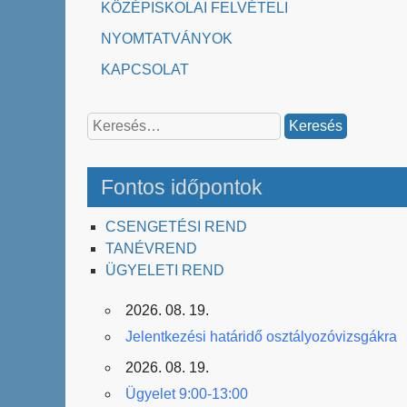
KÖZÉPISKOLAI FELVÉTELI
NYOMTATVÁNYOK
KAPCSOLAT
Keresés:
Fontos időpontok
CSENGETÉSI REND
TANÉVREND
ÜGYELETI REND
2026. 08. 19.
Jelentkezési határidő osztályozóvizsgákra
2026. 08. 19.
Ügyelet 9:00-13:00