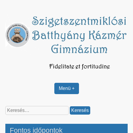
Skip
to
content
Menü +
Keresés:
Fontos időpontok