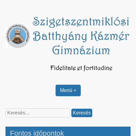
Skip
to
content
Menü +
Keresés:
Fontos időpontok