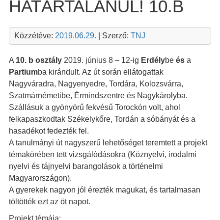
HATÁRTALANUL! 10.B
Közzétéve:
2019.06.29.
| Szerző:
TNJ
A
10. b osztály
2019. június 8 – 12-ig
Erdély
be
és
a
Partium
ba kirándult. Az út során ellátogattak
Nagyváradra, Nagyenyedre, Tordára, Kolozsvárra,
Szatmárnémetibe, Érmindszentre és Nagykárolyba.
Szállásuk a gyönyörű fekvésű Torockón volt, ahol
felkapaszkodtak Székelykőre, Tordán a sóbányát és a
hasadékot fedezték fel.
A tanulmányi út nagyszerű lehetőséget teremtett a projekt
témakörében tett vizsgálódásokra (Köznyelvi, irodalmi
nyelvi és tájnyelvi barangolások a történelmi
Magyarországon).
A gyerekek nagyon jól érezték magukat, és tartalmasan
töltötték ezt az öt napot.
Projekt témája: