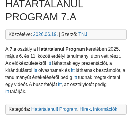
HATÁRTALANUL
PROGRAM 7.A
Közzétéve:
2026.06.19.
| Szerző:
TNJ
A
7.a
osztály a
Határtalanul Program
keretében 2025.
május 6. és 11. között erdélyi tanulmányi úton vett részt.
Az előkészületekről
itt
láthatnak egy prezentációt, a
kirándulásról
itt
olvashatnak és
itt
láthatnak beszámolót, a
tanulmányút értékeléséről pedig
itt
tudnak megtekinteni
egy videót. A busz fotóját
itt
, az osztályfotót pedig
itt
találják.
Kategória:
Határtalanul! Program
,
Hírek, információk