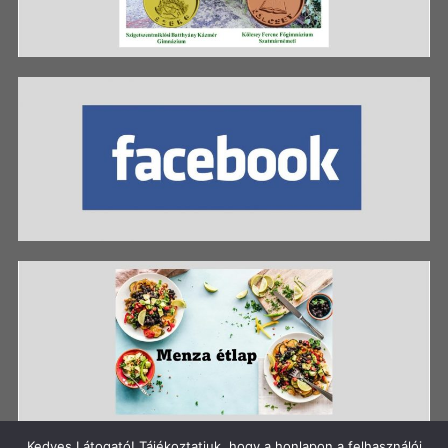
Kedves Látogató! Tájékoztatjuk, hogy a honlapon a felhasználói