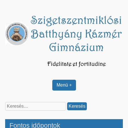
Skip
to
content
Menü +
Keresés:
Fontos időpontok