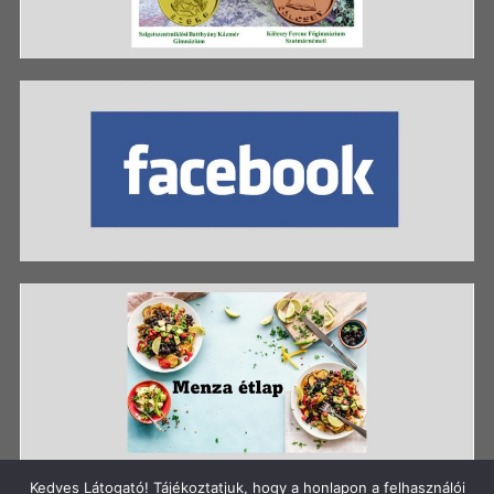
Kedves Látogató! Tájékoztatjuk, hogy a honlapon a felhasználói