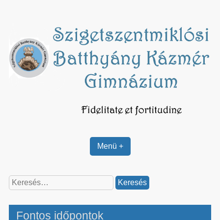
Skip
to
content
Menü +
Keresés:
Fontos időpontok