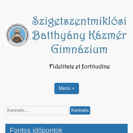
Skip
to
content
Menü +
Keresés:
Fontos időpontok