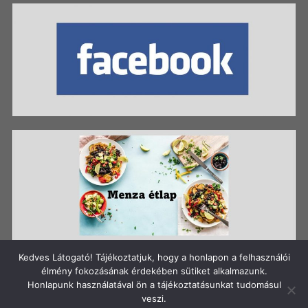
Kedves Látogató! Tájékoztatjuk, hogy a honlapon a felhasználói
élmény fokozásának érdekében sütiket alkalmazunk.
Honlapunk használatával ön a tájékoztatásunkat tudomásul
Szerzői jog: Szigetszentmiklósi Batthyány Kázmér
veszi.
Gimnázium