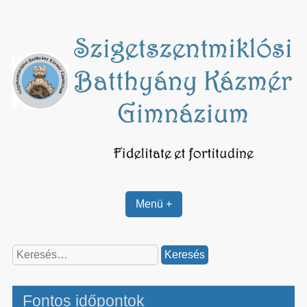
Skip
to
content
Menü +
Keresés:
Fontos időpontok