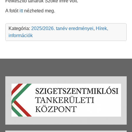
Felkészítő tanáruk Szőke Imre volt.
A fotót
itt
nézheted meg.
Kategória:
2025/2026. tanév eredményei
,
Hírek,
információk