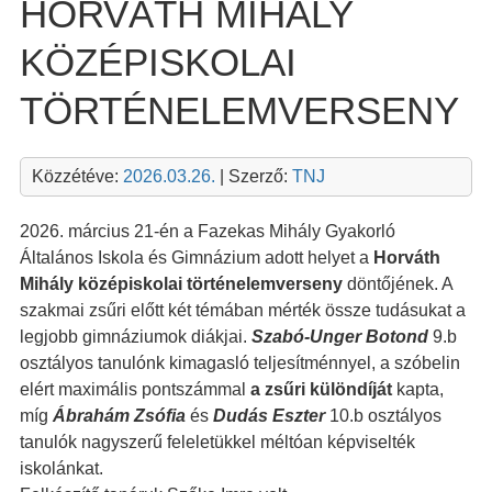
HORVÁTH MIHÁLY
KÖZÉPISKOLAI
TÖRTÉNELEMVERSENY
Közzétéve:
2026.03.26.
| Szerző:
TNJ
2026. március 21-én a Fazekas Mihály Gyakorló
Általános Iskola és Gimnázium adott helyet a
Horváth
Mihály középiskolai történelemverseny
döntőjének. A
szakmai zsűri előtt két témában mérték össze tudásukat a
legjobb gimnáziumok diákjai.
Szabó-Unger Botond
9.b
osztályos tanulónk kimagasló teljesítménnyel, a szóbelin
elért maximális pontszámmal
a zsűri
különdíját
kapta,
míg
Ábrahám Zsófia
és
Dudás Eszter
10.b osztályos
tanulók nagyszerű feleletükkel méltóan képviselték
iskolánkat.