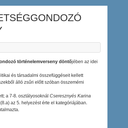
HETSÉGGONDOZÓ
Y
gondozó történelemverseny döntő
jében az idei
tikai és társadalmi összefüggéseit kellett
zekből álló zsűri előtt szóban összemérni
lett; a 7-8. osztályosoknál
Cseresznyés Karina
(8.a) az 5. helyezést érte el kategóriájában.
utalmazta.