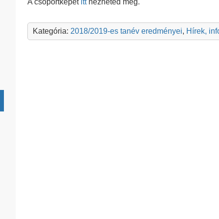
A csoportképet
itt
nézheted meg.
Kategória:
2018/2019-es tanév eredményei
,
Hírek, in