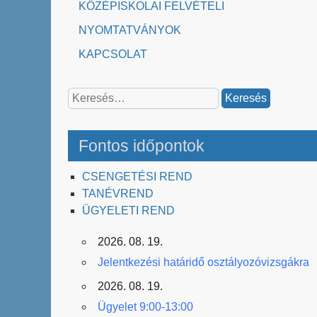
KÖZÉPISKOLAI FELVÉTELI
NYOMTATVÁNYOK
KAPCSOLAT
Keresés:
Fontos időpontok
CSENGETÉSI REND
TANÉVREND
ÜGYELETI REND
2026. 08. 19.
Jelentkezési határidő osztályozóvizsgákra
2026. 08. 19.
Ügyelet 9:00-13:00