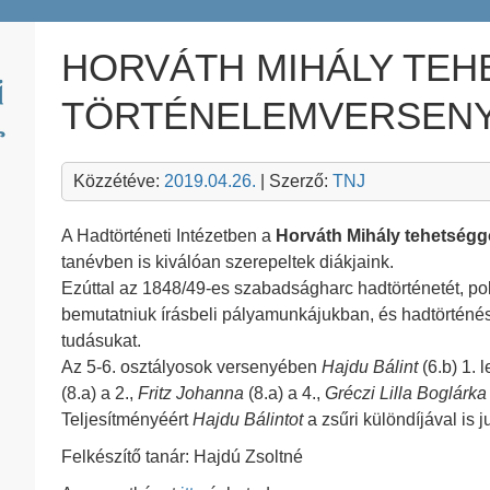
HORVÁTH MIHÁLY TE
TÖRTÉNELEMVERSEN
Közzétéve:
2019.04.26.
| Szerző:
TNJ
A Hadtörténeti Intézetben a
Horváth Mihály tehetség
tanévben is kiválóan szerepeltek diákjaink.
Ezúttal az 1848/49-es szabadságharc hadtörténetét, poli
bemutatniuk írásbeli pályamunkájukban, és hadtörténés
tudásukat.
Az 5-6. osztályosok versenyében
Hajdu Bálint
(6.b) 1. 
(8.a) a 2.,
Fritz Johanna
(8.a) a 4.,
Gréczi Lilla Boglárka
Teljesítményéért
Hajdu Bálintot
a zsűri különdíjával is j
Felkészítő tanár: Hajdú Zsoltné