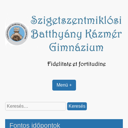
Skip
to
content
Menü +
Keresés:
Fontos időpontok