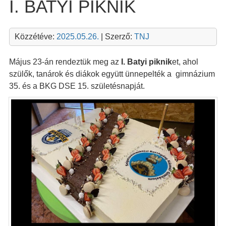
I. BATYI PIKNIK
Közzétéve:
2025.05.26.
| Szerző:
TNJ
Május 23-án rendeztük meg az
I. Batyi piknik
et, ahol
szülők, tanárok és diákok együtt ünnepelték a gimnázium
35. és a BKG DSE 15. születésnapját.