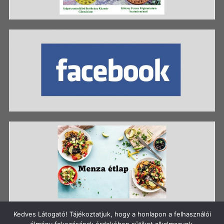
Kedves Látogató! Tájékoztatjuk, hogy a honlapon a felhasználói