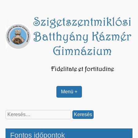
Skip
to
content
Menü +
Keresés:
Fontos időpontok