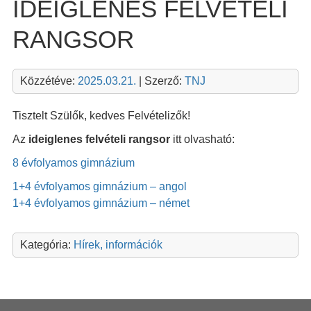
IDEIGLENES FELVÉTELI
RANGSOR
Közzétéve:
2025.03.21.
| Szerző:
TNJ
Tisztelt Szülők, kedves Felvételizők!
Az
ideiglenes felvételi rangsor
itt olvasható:
8 évfolyamos gimnázium
1+4 évfolyamos gimnázium – angol
1+4 évfolyamos gimnázium – német
Kategória:
Hírek, információk