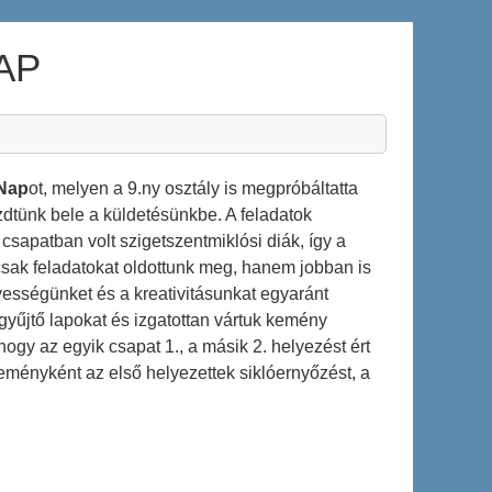
NAP
 Nap
ot, melyen a 9.ny osztály is megpróbáltatta
zdtünk bele a küldetésünkbe. A feladatok
csapatban volt szigetszentmiklósi diák, így a
csak feladatokat oldottunk meg, hanem jobban is
ességünket és a kreativitásunkat egyaránt
gyűjtő lapokat és izgatottan vártuk kemény
ogy az egyik csapat 1., a másik 2. helyezést ért
reményként az első helyezettek siklóernyőzést, a