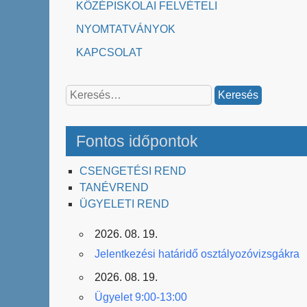
KÖZÉPISKOLAI FELVÉTELI
NYOMTATVÁNYOK
KAPCSOLAT
Keresés:
Fontos időpontok
CSENGETÉSI REND
TANÉVREND
ÜGYELETI REND
2026. 08. 19.
Jelentkezési határidő osztályozóvizsgákra
2026. 08. 19.
Ügyelet 9:00-13:00