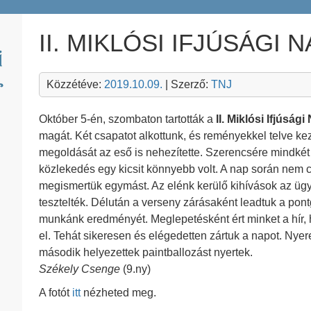
II. MIKLÓSI IFJÚSÁGI 
Közzétéve:
2019.10.09.
| Szerző:
TNJ
Október 5-én, szombaton tartották a
II. Miklósi Ifjúsági
magát. Két csapatot alkottunk, és reményekkel telve ke
megoldását az eső is nehezítette. Szerencsére mindkét 
közlekedés egy kicsit könnyebb volt. A nap során nem 
megismertük egymást. Az elénk kerülő kihívások az ügy
tesztelték. Délután a verseny zárásaként leadtuk a pont
munkánk eredményét. Meglepetésként ért minket a hír, h
el. Tehát sikeresen és elégedetten zártuk a napot. Nye
második helyezettek paintballozást nyertek.
Székely Csenge
(9.ny)
A fotót
itt
nézheted meg.