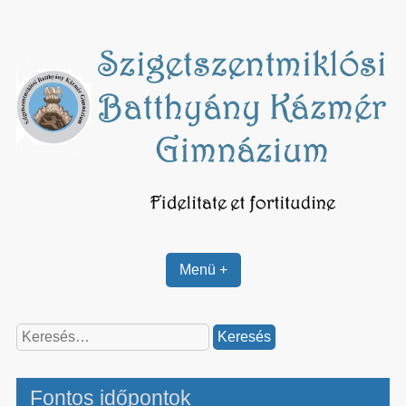
Skip
to
content
Menü +
Keresés:
Fontos időpontok