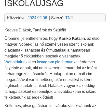
ISKOLAÚJSÁG
Közzétéve:
2024.02.06.
| Szerző:
TNJ
Kedves Diákok, Tanárok és Szülők!
Örömmel jelenthetem be, hogy
Karikó Katalin
, az első
magyar Nobel-díjas nő személyesen üzent iskolánk
diákjainak! Tanácsai és útmutatásai a hamarosan
megjelenő cikkünkben lesznek olvashatóak.
Weboldalunkat
és
Instagram platformunkat
érdemes
figyelnie annak, aki nem szeretne lemaradni az imént
beharangozott írásunkról. Honlapunkon e-mail cím
megadásával van lehetőség akár értesítést is kérni
legfrisebb tartalmainkról. Hálásak vagyunk az eddigi
támogatásokért és reméljük, a továbbiakban is sikerül
felkeltenünk az érdeklődést!
Kellemes, olvasgatásban teli várakozást kívánunk az