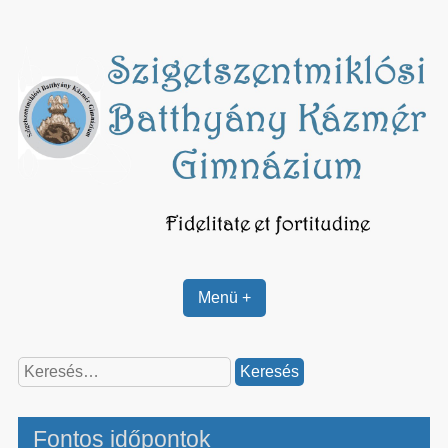
Skip
to
content
Menü +
Keresés:
Fontos időpontok